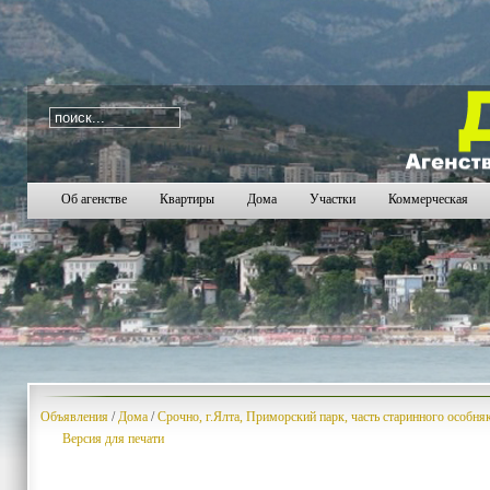
i=375
90
91
92
93
94
95
96
97
98
99
100
101
102
Об агенстве
Квартиры
Дома
Участки
Коммерческая
Объявления
/
Дома
/
Срочно, г.Ялта, Приморский парк, часть старинного особня
Версия для печати