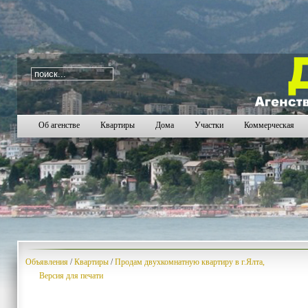
i=133
1464
1465
1466
1467
1468
1469
1470
1
Об агенстве
Квартиры
Дома
Участки
Коммерческая
Объявления
/
Квартиры
/
Продам двухкомнатную квартиру в г.Ялта,
Версия для печати