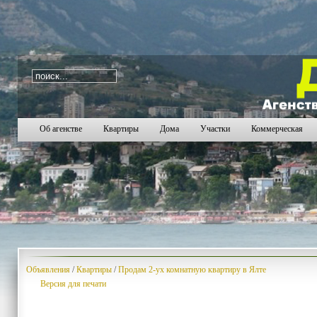
i=148
1023
1024
1025
1026
1027
1028
1029
1
Об агенстве
Квартиры
Дома
Участки
Коммерческая
Объявления
/
Квартиры
/
Продам 2-ух комнатную квартиру в Ялте
Версия для печати