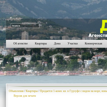
i=192
2241
2242
2243
2244
2245
2246
2247
2
Об агенстве
Квартиры
Дома
Участки
Коммерческая
Объявления
/
Квартиры
/
Продается 1-комн. кв. в Гурзуфе с видом на море, нов
Версия для печати