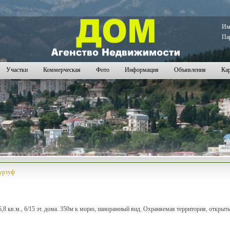
09
2110
2111
2112
2113
2114
2115
2116
2117
2118
2119
2120
2121
2122
2123
2124
2125
2126
2127
2
И
Па
Участки
Коммерческая
Фото
Информация
Объявления
Кар
Гурзуф
 15,8 кв.м., 6/15 эт. дома. 350м к морю, панорамный вид. Охраняемая территория, открыт