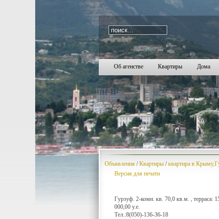
i=191
2091
2092
2093
2094
2095
2096
2097
2098
2099
2100
2101
2102
2103
2104
2105
2106
2107
2108
21
Об агенстве
Квартиры
Дома
Объявления
/
Квартиры
/
квартира в Крыму,
Версия для печати
Гурзуф. 2-комн. кв. 70,0 кв.м. , терраса:
000,00 у.е.
Тел.:8(050)-136-36-18