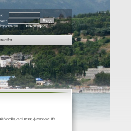
128
2129
2130
2131
2132
2133
2134
2135
2136
2137
2138
2139
2140
2141
2142
2143
2144
2145
2146
мя:
роль:
Регистрация
Забыли пароль?
та сайта
ый бассейн, свой пляж, фитнес-зал. 89