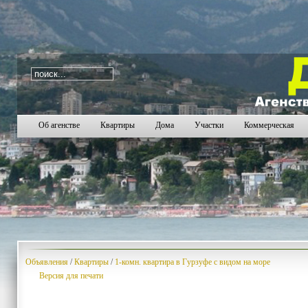
i=232
168
169
170
171
172
173
174
175
176
17
Об агенстве
Квартиры
Дома
Участки
Коммерческая
Объявления
/
Квартиры
/
1-комн. квартира в Гурзуфе с видом на море
Версия для печати