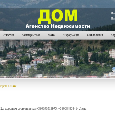
23
2524
2525
2526
2527
2528
2529
2530
2531
2532
2533
2534
2535
2536
2537
2538
2539
2540
2541
2
И
Па
Участки
Коммерческая
Фото
Информация
Объявления
Кар
морем в Ялте.
м2,в хорошем состоянии.тел:+380990513975, +380684808414 Люда