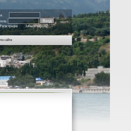
542
2543
2544
2545
2546
2547
2548
2549
2550
2551
2552
2553
2554
2555
2556
2557
2558
2559
2560
мя:
роль:
Регистрация
Забыли пароль?
та сайта