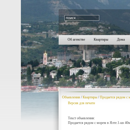
i=122
2505
2506
2507
2508
2509
2510
2511
2512
2513
2514
2515
2516
2517
2518
2519
2520
2521
2522
25
Об агенстве
Квартиры
Дома
Объявления
/
Квартиры
/
Продается рядом с 
Версия для печати
Текст объявления:
Продается рядом с морем в Ялте.1-кв 40