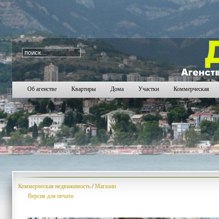
i=94
996
997
998
999
1000
1001
1002
1003
1
Об агенстве
Квартиры
Дома
Участки
Коммерческая
Коммерческая недвижимость
/
Магазин
Версия для печати