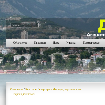
i=159
2673
2674
2675
2676
2677
2678
2679
2
Об агенстве
Квартиры
Дома
Участки
Коммерческая
Объявления
/
Квартиры
/
квартира в Мисхоре, парковая зона
Версия для печати