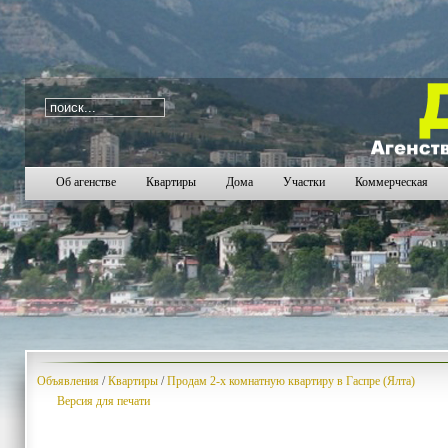
i=109
555
556
557
558
559
560
561
562
563
56
Об агенстве
Квартиры
Дома
Участки
Коммерческая
Объявления
/
Квартиры
/
Продам 2-х комнатную квартиру в Гаспре (Ялта)
Версия для печати