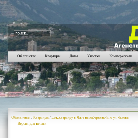
i=165
882
883
884
885
886
887
888
889
890
89
Об агенстве
Квартиры
Дома
Участки
Коммерческая
Объявления
/
Квартиры
/
3х/к.квартиру в Ялте на набережной по ул.Чехова
Версия для печати