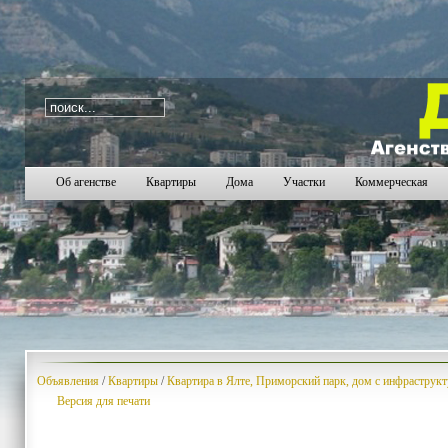
i=145
573
574
575
576
577
578
579
580
581
58
Об агенстве
Квартиры
Дома
Участки
Коммерческая
Объявления
/
Квартиры
/
Квартира в Ялте, Приморский парк, дом с инфраструк
Версия для печати