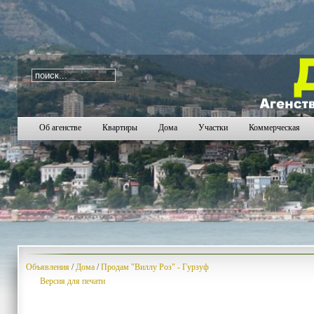
i=339
72
73
74
75
76
77
78
79
80
81
82
83
84
85
8
Об агенстве
Квартиры
Дома
Участки
Коммерческая
Объявления
/
Дома
/
Продам "Виллу Роз" - Гурзуф
Версия для печати