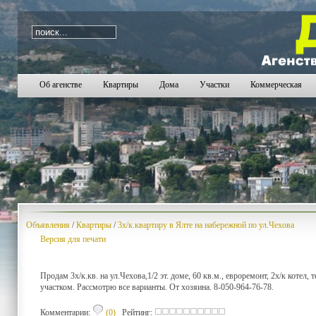
i=1020
Об агенстве
Квартиры
Дома
Участки
Коммерческая
Объявления
/
Квартиры
/
3х/к.квартиру в Ялте на набережной по ул.Чехова
Версия для печати
Продам 3х/к.кв. на ул.Чехова,1/2 эт. доме, 60 кв.м., евроремонт, 2х/к котел,
участком. Рассмотрю все варианты. От хозяина. 8-050-964-76-78.
Комментарии:
(0)
Рейтинг: