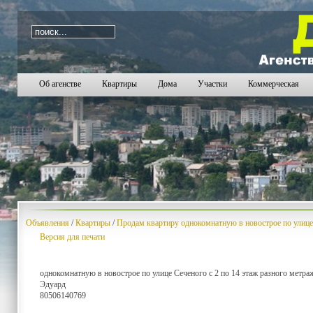
i=1005
Об агенстве
Квартиры
Дома
Участки
Коммерческая
Объявления
/
Квартиры
/
Продам квартиру однокомнатную в новострое по улице
Версия для печати
однокомнатную в новострое по улице Сеченого с 2 по 14 этаж разного метраж
Эдуард
80506140769