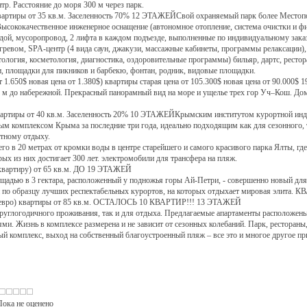
тр. Расстояние до моря 300 м через парк.
тиры от 35 кв.м. Заселенность 70% 12 ЭТАЖЕЙСвой охраняемый парк более Местопол
ысококачественное инженерное оснащение (автономное отопление, система очистки и фи
дой, мусоропровод, 2 лифта в каждом подъезде, выполненные по индивидуальному заказ
гревом, SPA-центр (4 вида саун, джакузи, массажные кабинеты, программы релаксации), 
ология, косметология, диагностика, оздоровительные программы) бильяр, дартс, ресторан
, площадки для пикников и барбекю, фонтан, родник, видовые площадки.
650$ новая цена от 1.380$) квартиры старая цена от 105.300$ новая цена от 90.000
 м до набережной. Прекрасный панорамный вид на море и ущелье трех гор Уч–Кош. Дом
тиры от 40 кв.м. Заселенность 20% 10 ЭТАЖЕЙКрымским институтом курортной инд
м комплексом Крыма за последние три года, идеально подходящим как для сезонного, т
тному отдыху.
его в 20 метрах от кромки воды в центре старейшего и самого красивого парка Ялты, гд
ых из них достигает 300 лет. электромобили для трансфера на пляж.
квартиру) от 65 кв.м. ДО 19 ЭТАЖЕЙ
ощадью в 3 гектара, расположенный у подножья горы Ай-Петри, - совершенно новый для
здан по образцу лучших респектабельных курортов, на которых отдыхает мировая эл
вро) квартиры от 85 кв.м. ОСТАЛОСЬ 10 КВАРТИР!!! 13 ЭТАЖЕЙ
руглогодичного проживания, так и для отдыха. Предлагаемые апартаменты расположены 
. Жизнь в комплексе размерена и не зависит от сезонных колебаний. Парк, рестораны, 
й комплекс, выход на собственный благоустроенный пляж – все это и многое другое пр
: Пока не оценено