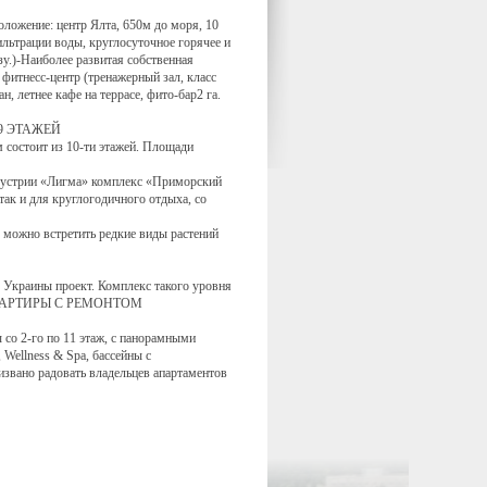
ожение: центр Ялта, 650м до моря, 10
льтрации воды, круглосуточное горячее и
у.)-Наиболее развитая собственная
фитнесс-центр (тренажерный зал, класс
, летнее кафе на террасе, фито-бар2 га.
$ 19 ЭТАЖЕЙ
 состоит из 10-ти этажей. Площади
устрии «Лигма» комплекс «Приморский
ак и для круглогодичного отдыха, со
е можно встретить редкие виды растений
 Украины проект. Комплекс такого уровня
ита. КВАРТИРЫ С РЕМОНТОМ
со 2-го по 11 этаж, с панорамными
Wellness & Spa, бассейны с
извано радовать владельцев апартаментов