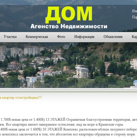
И
Па
Участки
Коммерческая
Фото
Информация
Объявления
Кар
а квартир отзастройщика!!!
700$ новая цена от 1.400$) 13 ЭТАЖЕЙ Охраняемая благоустроенная территория, авто
яж. Все квартиры имеют панорамное остекление, вид на море и Крымские горы.
00$ новая цена от 1.600$) 10 ЭТАЖЕЙ Комплекс расположен вблизи лазурного побереж
комплекса заключается в том, что абсолютно все квартиры обращены в сторону моря. В