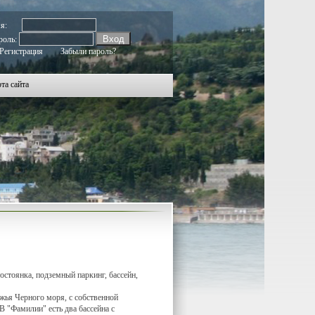
мя:
роль:
Регистрация
Забыли пароль?
та сайта
стоянка, подземный паркинг, бассейн,
ья Черного моря, с собственной
 "Фамилии" есть два бассейна с