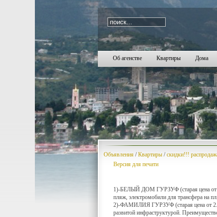
i=1012
Об агенстве
Квартиры
Дома
Объявления
/
Квартиры
/
скидки!!! распродаж
Версия для печати
1)-БЕЛЫЙ ДОМ ГУРЗУФ (старая цена от 1.
пляж, электромобили для трансфера на пл
2)-ФАМИЛИЯ ГУРЗУФ (старая цена от 2.4
развитой инфраструктурой. Преимущество 