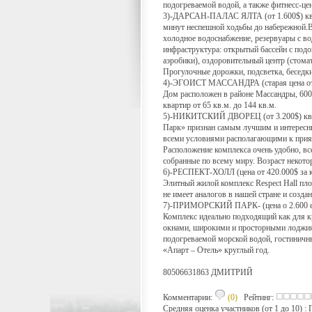
подогреваемой водой, а также фитнесс-цен
3)-ДАРСАН-ПАЛАС ЯЛТА (от 1.600$) квар
минут неспешной ходьбы до набережной.В
холодное водоснабжение, резервуары с во
инфраструктура: открытый бассейн с подо
аэробики), оздоровительный центр (стомат
Прогулочные дорожки, подсветка, беседки
4)-ЭГОИСТ МАССАНДРА (старая цена от 1.
Дом расположен в районе Массандры, 600
квартир от 65 кв.м. до 144 кв.м.
5)-НИКИТСКИЙ ДВОРЕЦ (от 3.200$) квар
Парк» признан самым лучшим и интересны
всеми условиями располагающими к прия
Расположение комплекса очень удобно, вс
собранные по всему миру. Возраст некотор
6)-РЕСПЕКТ-ХОЛЛ (цена от 420.000$ за 
Элитный жилой комплекс Respect Hall пл
не имеет аналогов в нашей стране и со
7)-ПРИМОРСКИЙ ПАРК- (цена о 2.600 е
Комплекс идеально подходящий как для к
окнами, широкими и просторными лоджиями
подогреваемой морской водой, гостиничны
«Апарт – Отель» круглый год.
80506631863 ДМИТРИЙ
Комментарии:
(0)
Рейтинг:
Средняя оценка участников (от 1 до 10) 