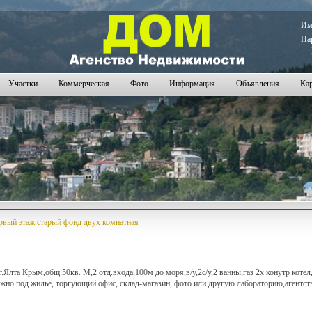
И
Па
Участки
Коммерческая
Фото
Информация
Объявления
Кар
рвый этаж старый фонд двух комнатная
лта Крым,общ.50кв. М,2 отд.входа,100м до моря,в/у,2с/у,2 ванны,газ 2х конутр котёл, 
жно под жильё, торгующий офис, склад-магазин, фото или другую лабораторию,агентст