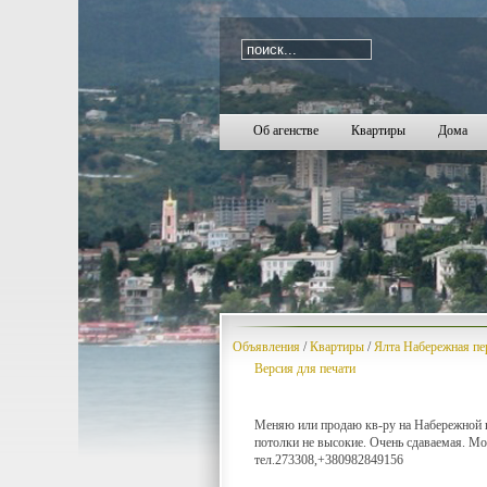
i=1069
Об агенстве
Квартиры
Дома
Объявления
/
Квартиры
/
Ялта Набережная пе
Версия для печати
Меняю или продаю кв-ру на Набережной г.Я
потолки не высокие. Очень сдаваемая. Мо
тел.273308,+380982849156