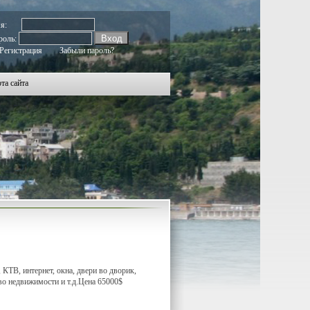
мя:
роль:
Регистрация
Забыли пароль?
та сайта
КТВ, интернет, окна, двери во дворик,
во недвижимости и т.д.Цена 65000$