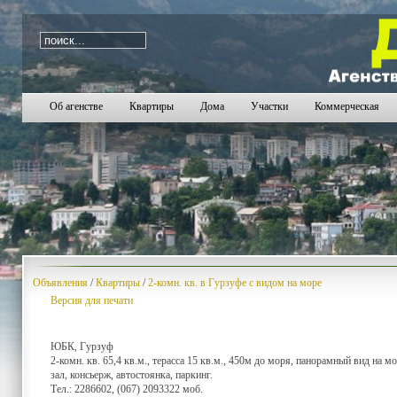
i=1109
Об агенстве
Квартиры
Дома
Участки
Коммерческая
Объявления
/
Квартиры
/
2-комн. кв. в Гурзуфе с видом на море
Версия для печати
ЮБК, Гурзуф
2-комн. кв. 65,4 кв.м., терасса 15 кв.м., 450м до моря, панорамный вид на 
зал, консьерж, автостоянка, паркинг.
Тел.: 2286602, (067) 2093322 моб.