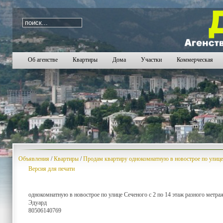
i=1006
Об агенстве
Квартиры
Дома
Участки
Коммерческая
Объявления
/
Квартиры
/
Продам квартиру однокомнатную в новострое по улице
Версия для печати
однокомнатную в новострое по улице Сеченого с 2 по 14 этаж разного метраж
Эдуард
80506140769