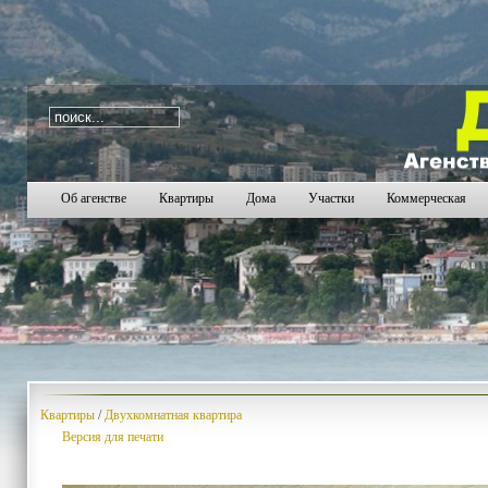
i=33
2610
2611
2612
2613
2614
2615
2616
2
Об агенстве
Квартиры
Дома
Участки
Коммерческая
Квартиры
/
Двухкомнатная квартира
Версия для печати