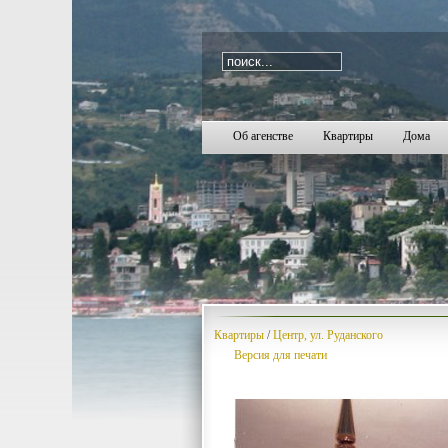
i=24
1260
1261
1262
1263
1264
1265
1266
1267
1268
1269
1270
1271
1272
1273
1274
1275
1276
1277
12
Об агенстве
Квартиры
Дома
Квартиры
/
Центр, ул. Руданского
Версия для печати