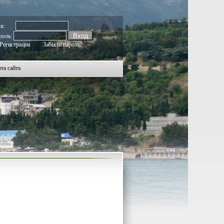
297
1298
1299
1300
1301
1302
1303
1304
1305
1306
1307
1308
1309
1310
1311
1312
1313
1314
1315
мя:
роль:
Регистрация
Забыли пароль?
та сайта