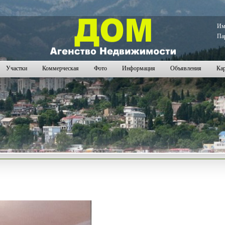
78
1279
1280
1281
1282
1283
1284
1285
1286
1287
1288
1289
1290
1291
1292
1293
1294
1295
1296
1
И
Па
Участки
Коммерческая
Фото
Информация
Объявления
Кар