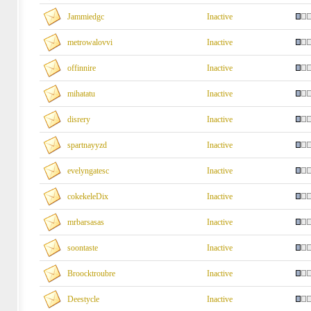
Jammiedgc
Inactive
metrowalovvi
Inactive
offinnire
Inactive
mihatatu
Inactive
disrery
Inactive
spartnayyzd
Inactive
evelyngatesc
Inactive
cokekeleDix
Inactive
mrbarsasas
Inactive
soontaste
Inactive
Broocktroubre
Inactive
Deestycle
Inactive