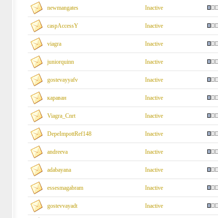
newmangates
Inactive
caspAccessY
Inactive
viagra
Inactive
juniorquinn
Inactive
gostevayyafv
Inactive
караван
Inactive
Viagra_Cnrt
Inactive
DepeImpottRef148
Inactive
andreeva
Inactive
adabayana
Inactive
essesmagabram
Inactive
gostevvayadt
Inactive