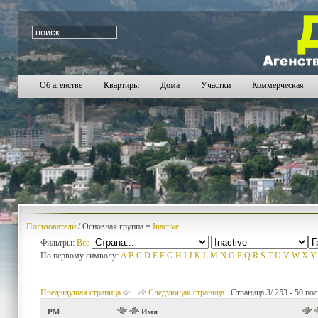
i=2680
Об агенстве
Квартиры
Дома
Участки
Коммерческая
Пользователи
/ Основная группа =
Inactive
Фильтры:
Все
По первому символу:
A
B
C
D
E
F
G
H
I
J
K
L
M
N
O
P
Q
R
S
T
U
V
W
X
Y
Предыдущая страница
Следующая страница
Страница 3/ 253 - 50 пол
PM
Имя