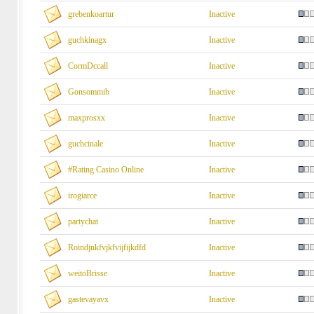
grebenkoartur
Inactive
guchkinagx
Inactive
CormDccall
Inactive
Gonsommib
Inactive
maxprosxx
Inactive
guchcinale
Inactive
#Rating Casino Online
Inactive
irogiarce
Inactive
partychat
Inactive
Roindjnkfvjkfvijfijkdfd
Inactive
weitoBrisse
Inactive
gastevayavx
Inactive