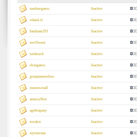
marlenegatesc
Inactive
roland-sl
Inactive
batuhaan293
Inactive
eresNeomi
Inactive
tomkuzch
Inactive
elvingatesc
Inactive
gsmjammeerforu
Inactive
mumuwinall
Inactive
amassyHox
Inactive
agribrapany
Inactive
terrakot
Inactive
niyiriavatar
Inactive