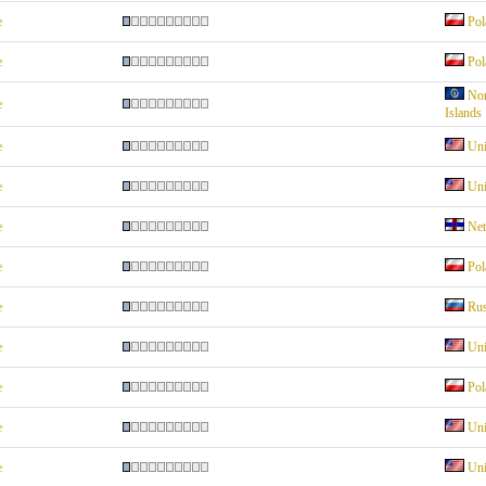
e
Pol
e
Pol
Nor
e
Islands
e
Uni
e
Uni
e
Net
e
Pol
e
Rus
e
Uni
e
Pol
e
Uni
e
Uni