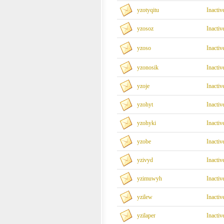
yzotyqitu
Inactiv
yzosoz
Inactiv
yzoso
Inactiv
yzonosik
Inactiv
yzoje
Inactiv
yzohyt
Inactiv
yzohyki
Inactiv
yzobe
Inactiv
yzivyd
Inactiv
yzimuwyh
Inactiv
yzilew
Inactiv
yzilaper
Inactiv