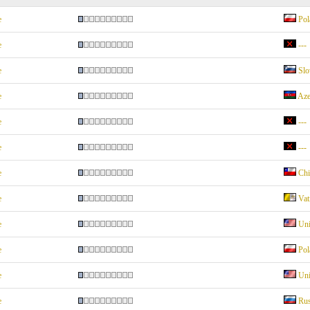
e
Pol
e
---
e
Slo
e
Aze
e
---
e
---
e
Chi
e
Vat
e
Uni
e
Pol
e
Uni
e
Rus