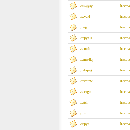
yzikajysy
Inactiv
yzeveki
Inactiv
yzeqyb
Inactiv
yzepyfug
Inactiv
yzemifi
Inactiv
yzemadiq
Inactiv
yzefupeg
Inactiv
yzecofew
Inactiv
yzecagiz
Inactiv
yzateh
Inactiv
yzase
Inactiv
yzapyz
Inactiv