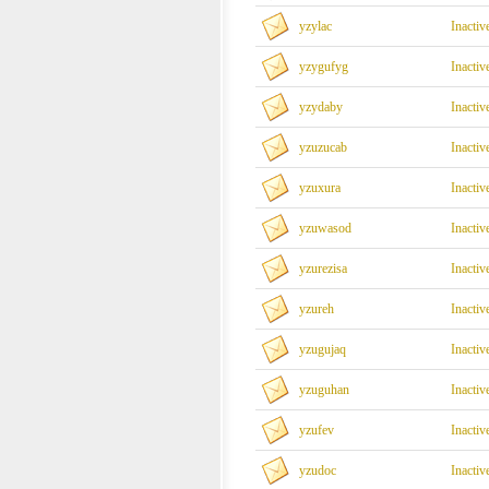
yzylac
Inactiv
yzygufyg
Inactiv
yzydaby
Inactiv
yzuzucab
Inactiv
yzuxura
Inactiv
yzuwasod
Inactiv
yzurezisa
Inactiv
yzureh
Inactiv
yzugujaq
Inactiv
yzuguhan
Inactiv
yzufev
Inactiv
yzudoc
Inactiv