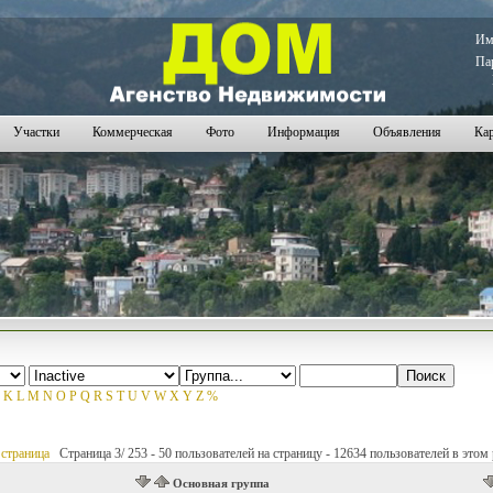
И
Па
Участки
Коммерческая
Фото
Информация
Объявления
Кар
K
L
M
N
O
P
Q
R
S
T
U
V
W
X
Y
Z
%
страница
Страница 3/ 253 - 50 пользователей на страницу - 12634 пользователей в этом 
Основная группа