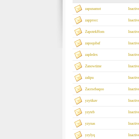
zapunamot
Inactiv
zapprocc
Inactiv
ZapotekHom
Inactiv
zapoqubaf
Inactiv
zapledex
Inactiv
Zanowtime
Inactiv
zalipu
Inactiv
Zacesebaqoo
Inactiv
yzytikav
Inactiv
yzyteb
Inactiv
yzynas
Inactiv
yzylyq
Inactiv