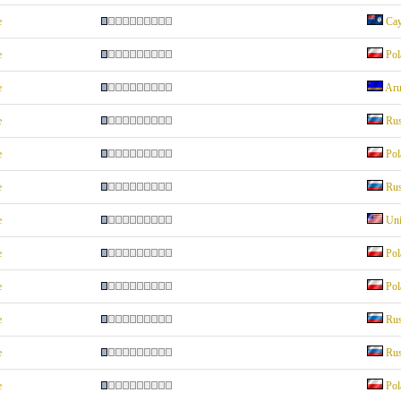
e
Cay
e
Pol
e
Aru
e
Rus
e
Pol
e
Rus
e
Uni
e
Pol
e
Pol
e
Rus
e
Rus
e
Pol