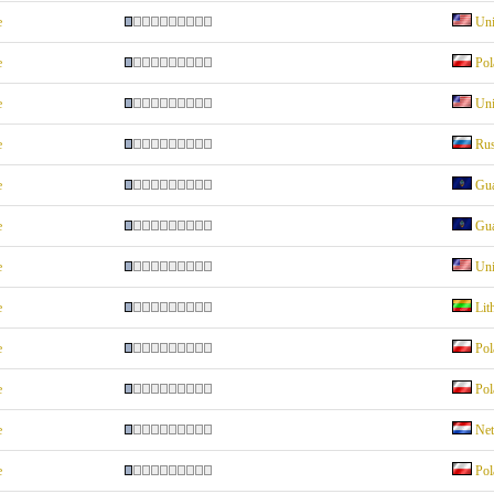
e
Uni
e
Pol
e
Uni
e
Rus
e
Gu
e
Gu
e
Uni
e
Lit
e
Pol
e
Pol
e
Net
e
Pol