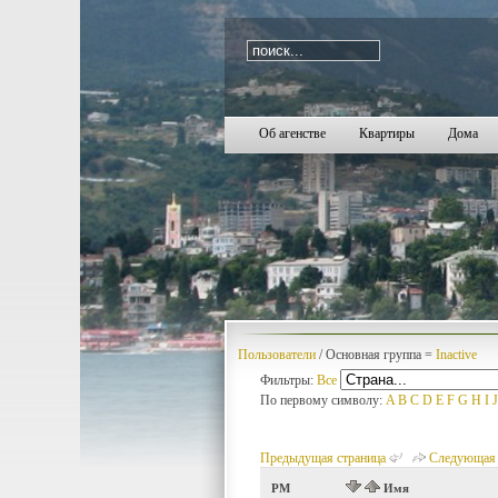
i=2678
Об агенстве
Квартиры
Дома
Пользователи
/ Основная группа =
Inactive
Фильтры:
Все
По первому символу:
A
B
C
D
E
F
G
H
I
J
Предыдущая страница
Следующая 
PM
Имя