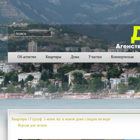
i=44
1569
1570
1571
1572
1573
1574
1575
1
Об агенстве
Квартиры
Дома
Участки
Коммерческая
Квартиры
/
Гурзуф. 1-комн. кв. в новом доме с видом на море
Версия для печати