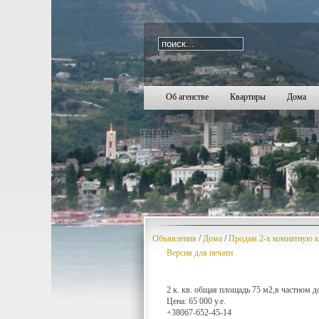
i=381
990
991
992
993
994
995
996
997
998
999
1000
1001
1002
1003
1004
1005
1006
1007
1008
1009
1010
Об агенстве
Квартиры
Дома
Объявления
/
Дома
/
Продам 2-х комнатную к
Версия для печати
2 к. кв. общая площадь 75 м2,в частном до
Цена: 65 000 у.е.
+38067-652-45-14