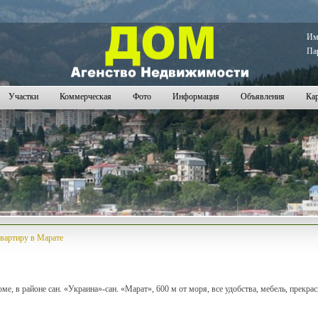
1011
1012
1013
1014
1015
1016
1017
1018
1019
1020
1021
1022
1023
1024
1025
1026
1027
1028
102
И
Па
Участки
Коммерческая
Фото
Информация
Объявления
Кар
вартиру в Марате
ме, в районе сан. «Украина»-сан. «Марат», 600 м от моря, все удобства, мебель, прекрас