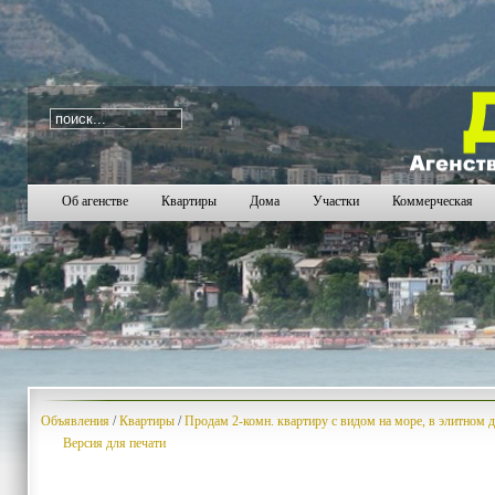
i=252
477
478
479
480
481
482
483
484
485
48
Об агенстве
Квартиры
Дома
Участки
Коммерческая
Объявления
/
Квартиры
/
Продам 2-комн. квартиру с видом на море, в элитном
Версия для печати