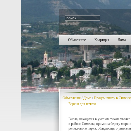
i=299
2145
2146
2147
2148
2149
2150
2151
2152
2153
2154
2155
2156
2157
2158
2159
2160
2161
2162
21
Об агенстве
Квартиры
Дома
Объявления
/
Дома
/
Продам виллу в Симеизе
Версия для печати
Вилла, находится в уютном тихом уголке
в районе Симеиза, прямо на берегу моря 
реликтового парка, обладающего уникаль