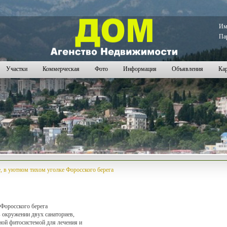
63
2164
2165
2166
2167
2168
2169
2170
2171
2172
2173
2174
2175
2176
2177
2178
2179
2180
2181
2
И
Па
Участки
Коммерческая
Фото
Информация
Объявления
Кар
, в уютном тихом уголке Форосского берега
 Форосского берега
в окружении двух санаториев,
ной фитосистемой для лечения и