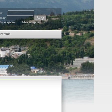
182
2183
2184
2185
2186
2187
2188
2189
2190
2191
2192
2193
2194
2195
2196
2197
2198
2199
2200
мя:
роль:
Регистрация
Забыли пароль?
та сайта