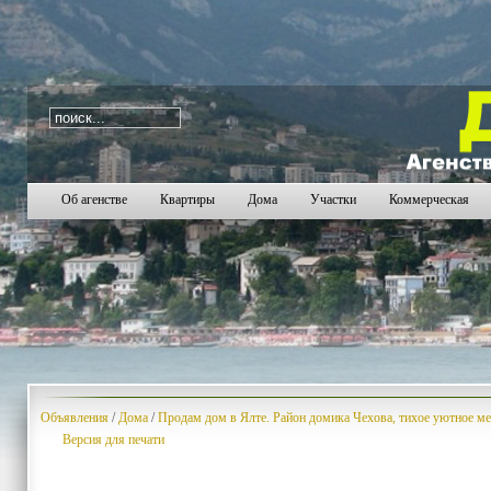
i=310
1104
1105
1106
1107
1108
1109
1110
11
Об агенстве
Квартиры
Дома
Участки
Коммерческая
Объявления
/
Дома
/
Продам дом в Ялте. Район домика Чехова, тихое уютное ме
Версия для печати