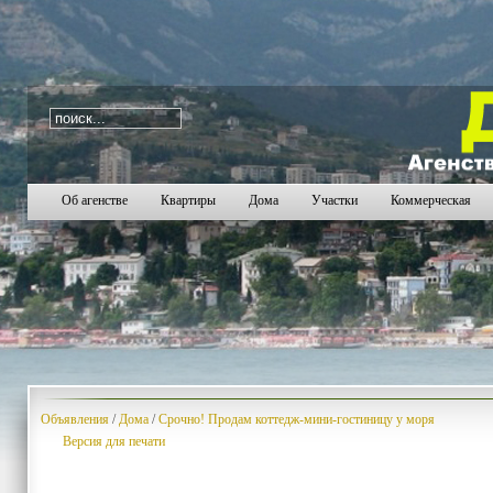
i=291
945
946
947
948
949
950
951
952
953
95
Об агенстве
Квартиры
Дома
Участки
Коммерческая
Объявления
/
Дома
/
Срочно! Продам коттедж-мини-гостиницу у моря
Версия для печати