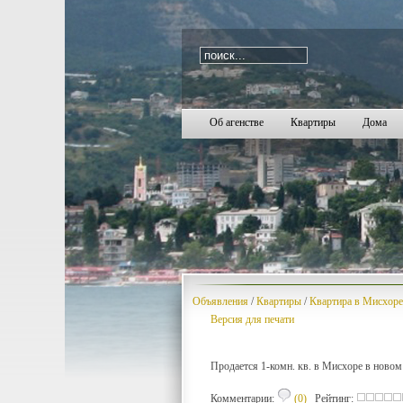
i=242
1668
1669
1670
1671
1672
1673
1674
1675
1676
1677
1678
1679
1680
1681
1682
1683
1684
1685
16
Об агенстве
Квартиры
Дома
Объявления
/
Квартиры
/
Квартира в Мисхоре 
Версия для печати
Продается 1-комн. кв. в Мисхоре в новом 
Комментарии:
(0)
Рейтинг: