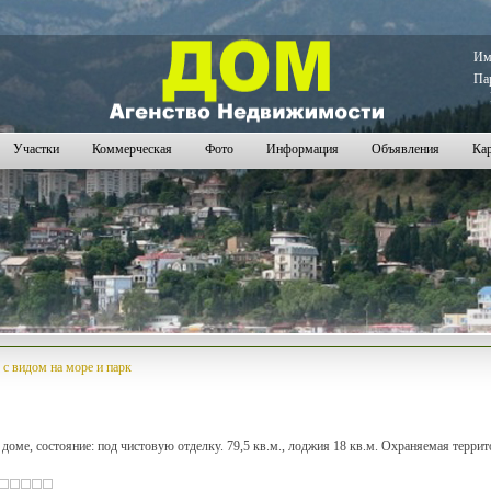
86
1687
1688
1689
1690
1691
1692
1693
1694
1695
1696
1697
1698
1699
1700
1701
1702
1703
1704
1
И
Па
Участки
Коммерческая
Фото
Информация
Объявления
Кар
с видом на море и парк
доме, состояние: под чистовую отделку. 79,5 кв.м., лоджия 18 кв.м. Охраняемая терри