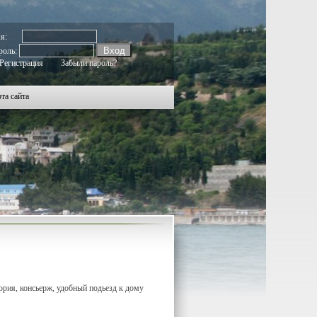
705
1706
1707
1708
1709
1710
1711
1712
1713
1714
1715
1716
1717
1718
1719
1720
1721
1722
1723
мя:
роль:
Регистрация
Забыли пароль?
та сайта
тория, консьерж, удобный подьезд к дому