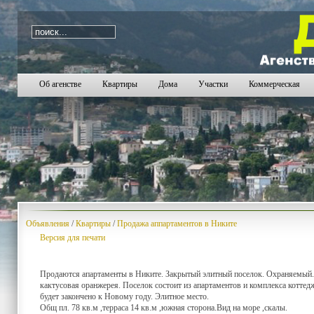
i=1244
Об агенстве
Квартиры
Дома
Участки
Коммерческая
Объявления
/
Квартиры
/
Продажа аппартаментов в Никите
Версия для печати
Продаются апартаменты в Никите. Закрытый элитный поселок. Охраняемый.
кактусовая оранжерея. Поселок состоит из апартаментов и комплекса котт
будет закончено к Новому году. Элитное место.
Общ пл. 78 кв.м ,терраса 14 кв.м ,южная сторона.Вид на море ,скалы.