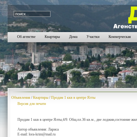
i=1187
Об агенстве
Квартиры
Дома
Участки
Коммерческая
Объявления
/
Квартиры
/
Продам 1 ккв в центре Ялты
Версия для печати
Продам 1 ккв в центре Ялты,4/9. Общ.пл.36 кв.м., две лоджии,состояние жил
Автор объявления: Лариса
E-mail:
lora-krim@mail.ru