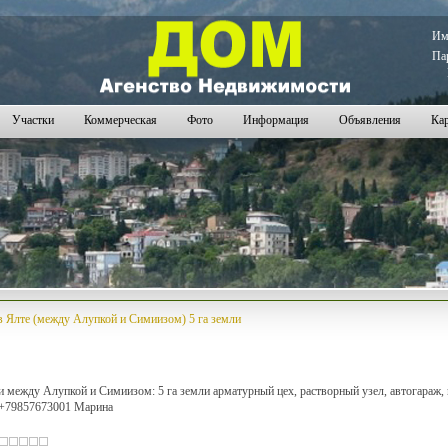
И
Па
Участки
Коммерческая
Фото
Информация
Объявления
Кар
в Ялте (между Алупкой и Симиизом) 5 га земли
 между Алупкой и Симиизом: 5 га земли арматурный цех, растворный узел, автогараж, 
л +79857673001 Марина