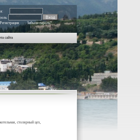
мя:
роль:
Регистрация
Забыли пароль?
та сайта
котельная, столярный цех,