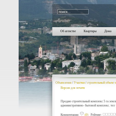
i=505
Об агенстве
Квартиры
Дома
Объявления
/
Участки
/
строительный объект 
Версия для печати
Продаю строительный комплекс 5 га земли
административно- бытовой комплекс. те
Комментарии:
(0)
Рейтинг: