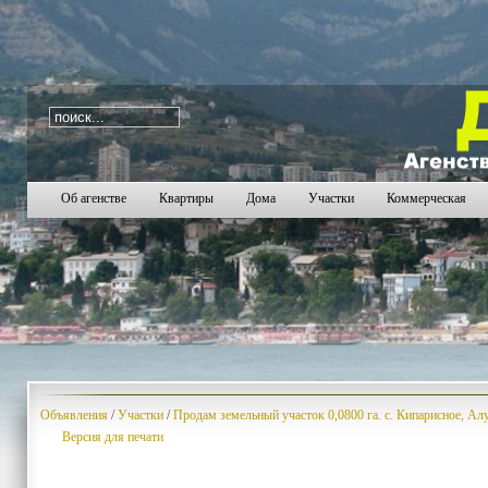
i=497
2244
2245
2246
2247
2248
2249
2250
2
Об агенстве
Квартиры
Дома
Участки
Коммерческая
Объявления
/
Участки
/
Продам земельный участок 0,0800 га. с. Кипарисное, А
Версия для печати