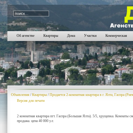
i=1288
Об агенстве
Квартиры
Дома
Участки
Коммерческая
Объявления
/
Квартиры
/
Продается 2-комнатная квартира в г. Ялта, Гаспра (Рие
Версия для печати
2 комнатная квартира пгт. Гаспра (Большая Ялта). 5/5, хрущевка. Комнаты 
продажа. цена 40 000 у.е.