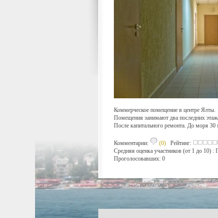
Коммерческое помещение в центре Ялты.
Помещения занимают два последних этажа
После капитального ремонта. До моря 30 м
Комментарии:
(0)
Рейтинг:
Средняя оценка участников (от 1 до 10) 
Проголосовавших: 0