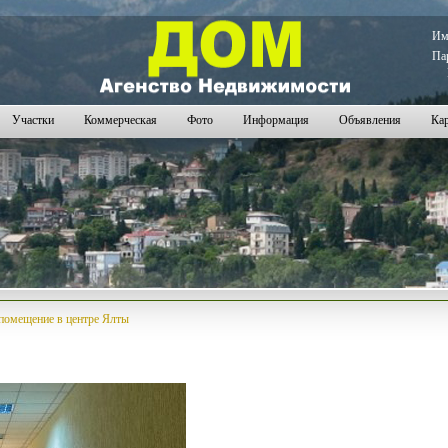
И
Па
Участки
Коммерческая
Фото
Информация
Объявления
Кар
помещение в центре Ялты