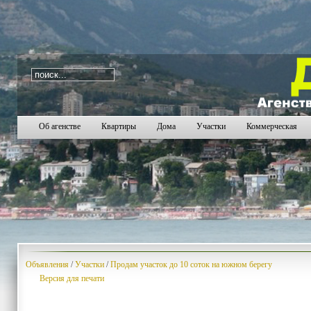
i=443
2217
2218
2219
2220
2221
2222
2223
2
Об агенстве
Квартиры
Дома
Участки
Коммерческая
Объявления
/
Участки
/
Продам участок до 10 соток на южном берегу
Версия для печати