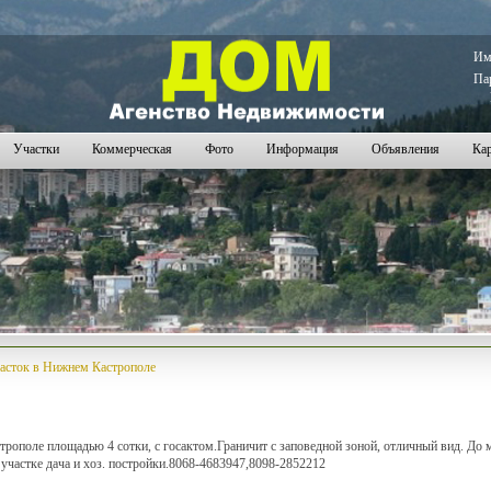
85
1786
1787
1788
1789
1790
1791
1792
1793
1794
1795
1796
1797
1798
1799
1800
1801
1802
1803
1
И
Па
Участки
Коммерческая
Фото
Информация
Объявления
Кар
асток в Нижнем Кастрополе
рополе площадью 4 сотки, с госактом.Граничит с заповедной зоной, отличный вид. До 
участке дача и хоз. постройки.8068-4683947,8098-2852212