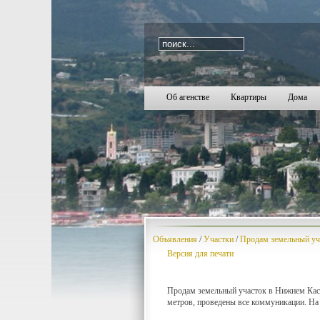
i=440
1767
1768
1769
1770
1771
1772
1773
1774
1775
1776
1777
1778
1779
1780
1781
1782
1783
1784
17
Об агенстве
Квартиры
Дома
Объявления
/
Участки
/
Продам земельный уч
Версия для печати
Продам земельный участок в Нижнем Каст
метров, проведены все коммуникации. На 