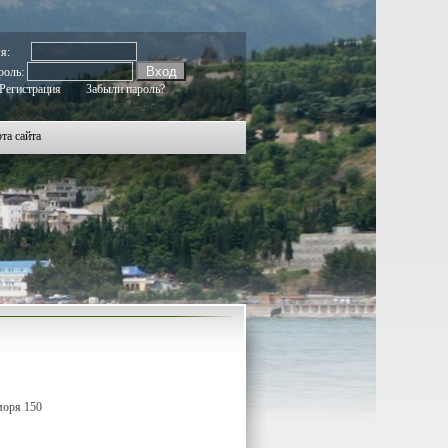
804
1805
1806
1807
1808
1809
1810
1811
1812
1813
1814
1815
1816
1817
1818
1819
1820
1821
1822
мя:
роль:
Регистрация
Забыли пароль?
та сайта
моря 150