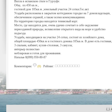
Вилла в испанском стиле в Гурзуфе.
Общ . пл.450 кв.м.,
гостевой дом 105кв.м ,земельный участок 24 сотки.Гос.акт.
Усадьба расположена в закрытом коттеджном городке на 7 домовладельцев,
обеспеченном охраной, а также всеми коммуникациями.
На территории городка находится теннисный корт.
Место, где находится дом, очень удачно сочетает в себе окружение
первозданной природы, великолепие открытого вида на море и удобство
подъезда.
Усадьба, находящаяся на участке 24 сотки, состоит из хозяйского дома,
общей площадью 450кв.м и гостевого домика 105кв.м. В доме есть гостиная,
3 спальни, кабинет, кухня-столовая, 3 санузла;
интерьер полностью
меблирован и готов для проживания.
Наталья 8(099) 950-80-87
Комментарии:
(0)
Рейтинг: