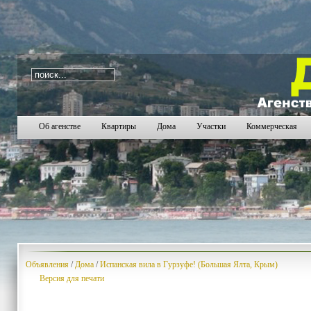
i=331
1563
1564
1565
1566
1567
1568
1569
1
Об агенстве
Квартиры
Дома
Участки
Коммерческая
Объявления
/
Дома
/
Испанская вила в Гурзуфе! (Большая Ялта, Крым)
Версия для печати