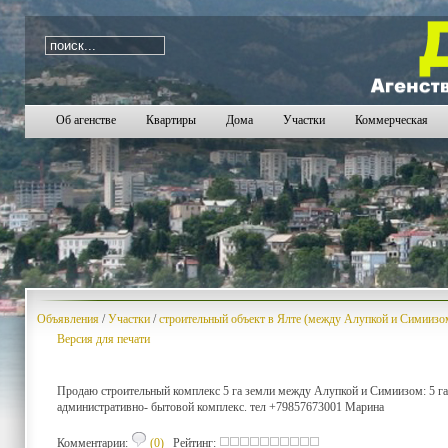
i=2048
Об агенстве
Квартиры
Дома
Участки
Коммерческая
Объявления
/
Участки
/
строительный объект в Ялте (между Алупкой и Симиизом
Версия для печати
Продаю строительный комплекс 5 га земли между Алупкой и Симиизом: 5 га 
административно- бытовой комплекс. тел +79857673001 Марина
Комментарии:
(0)
Рейтинг: