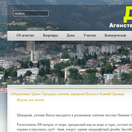
i=1410
Об агенстве
Квартиры
Дома
Участки
Коммерческая
Объявления
/
Дома
/
Продажа элитной, шикарной Виллы в Нижней Ореанде
Версия для печати
Шикарная, уютная Вилла находится в роскошном элитном поселке Нижняя Оре
Расположена 500 метров от моря, прекрасный вид на море и горы, состоит из
охраны и персонала, сруб - баня, вокруг здания ландшафтный дизайн, бассе