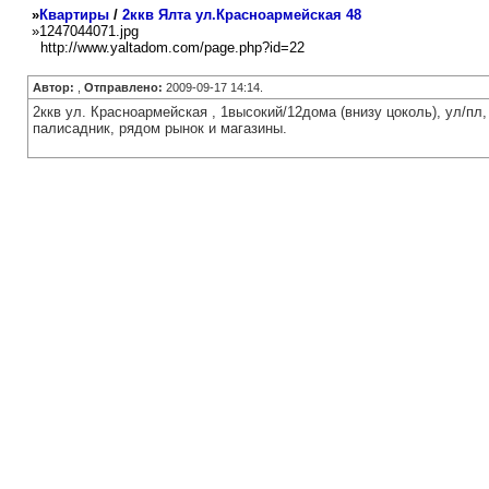
»
Квартиры
/
2ккв Ялта ул.Красноармейская 48
»1247044071.jpg
http://www.yaltadom.com/page.php?id=22
Автор:
,
Отправлено:
2009-09-17 14:14.
2ккв ул. Красноармейская , 1высокий/12дома (внизу цоколь), ул/пл
палисадник, рядом рынок и магазины.